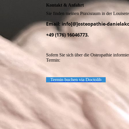
Kontakt & Anfahrt
Sie finden meinen Praxisraum in der Louise
Email: info[@]osteopathie-danielako
+49 (176) 16046773.
Sofern Sie sich über die Osteopathie informi
Termin:
Termin buchen via Doctolib